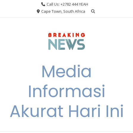
Skip
Call Us: +2782 444 YEAH
to
Cape Town, South Africa
content
Media
Informasi
Akurat Hari Ini