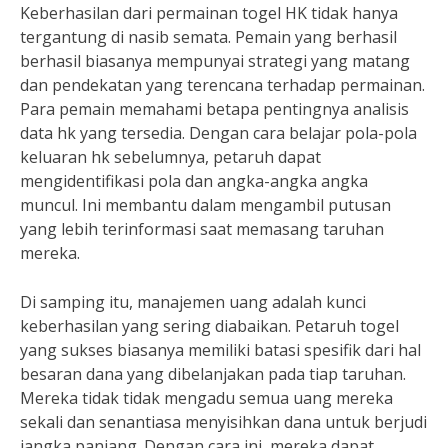
Keberhasilan dari permainan togel HK tidak hanya
tergantung di nasib semata. Pemain yang berhasil
berhasil biasanya mempunyai strategi yang matang
dan pendekatan yang terencana terhadap permainan.
Para pemain memahami betapa pentingnya analisis
data hk yang tersedia. Dengan cara belajar pola-pola
keluaran hk sebelumnya, petaruh dapat
mengidentifikasi pola dan angka-angka angka
muncul. Ini membantu dalam mengambil putusan
yang lebih terinformasi saat memasang taruhan
mereka.
Di samping itu, manajemen uang adalah kunci
keberhasilan yang sering diabaikan. Petaruh togel
yang sukses biasanya memiliki batasi spesifik dari hal
besaran dana yang dibelanjakan pada tiap taruhan.
Mereka tidak tidak mengadu semua uang mereka
sekali dan senantiasa menyisihkan dana untuk berjudi
jangka panjang. Dengan cara ini, mereka dapat