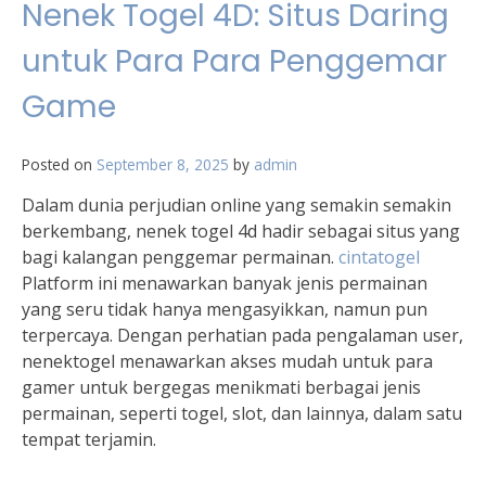
Nenek Togel 4D: Situs Daring
untuk Para Para Penggemar
Game
Posted on
September 8, 2025
by
admin
Dalam dunia perjudian online yang semakin semakin
berkembang, nenek togel 4d hadir sebagai situs yang
bagi kalangan penggemar permainan.
cintatogel
Platform ini menawarkan banyak jenis permainan
yang seru tidak hanya mengasyikkan, namun pun
terpercaya. Dengan perhatian pada pengalaman user,
nenektogel menawarkan akses mudah untuk para
gamer untuk bergegas menikmati berbagai jenis
permainan, seperti togel, slot, dan lainnya, dalam satu
tempat terjamin.