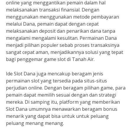
online yang menggantikan pemain dalam hal
melaksanakan transaksi finansial. Dengan
menggunakan menggunakan metode pembayaran
melalui Dana, pemain dapat dengan cepat
melaksanakan deposit dan penarikan dana tanpa
mengalami mengalami kesulitan. Permainan Dana
menjadi pilihan populer sebab proses transaksinya
sangat cepat aman, menjadikannya solusi yang tepat
bagi penggemar game slot di Tanah Air.
Ide Slot Dana juga mencakup beragam jenis
permainan slot yang tersedia pada situs-situs
perjudian online. Dengan beragam pilihan game, para
pemain dapat memilih sesuai dengan dan strategi
mereka. Di samping itu, platform yang memberikan
Slot Dana umumnya menawarkan beragam bonus
menarik yang dapat bisa untuk untuk peluang
peluang menang menang.