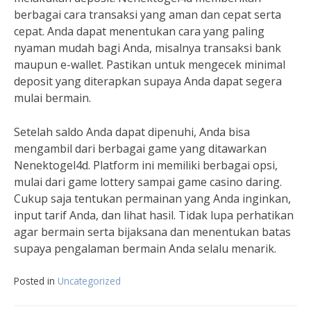
berbagai cara transaksi yang aman dan cepat serta
cepat. Anda dapat menentukan cara yang paling
nyaman mudah bagi Anda, misalnya transaksi bank
maupun e-wallet. Pastikan untuk mengecek minimal
deposit yang diterapkan supaya Anda dapat segera
mulai bermain.
Setelah saldo Anda dapat dipenuhi, Anda bisa
mengambil dari berbagai game yang ditawarkan
Nenektogel4d. Platform ini memiliki berbagai opsi,
mulai dari game lottery sampai game casino daring.
Cukup saja tentukan permainan yang Anda inginkan,
input tarif Anda, dan lihat hasil. Tidak lupa perhatikan
agar bermain serta bijaksana dan menentukan batas
supaya pengalaman bermain Anda selalu menarik.
Posted in
Uncategorized