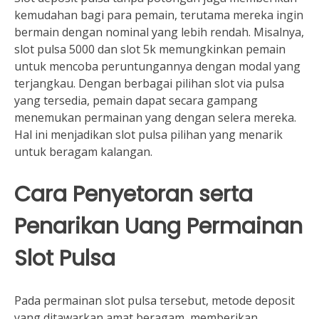
kemudahan bagi para pemain, terutama mereka ingin
bermain dengan nominal yang lebih rendah. Misalnya,
slot pulsa 5000 dan slot 5k memungkinkan pemain
untuk mencoba peruntungannya dengan modal yang
terjangkau. Dengan berbagai pilihan slot via pulsa
yang tersedia, pemain dapat secara gampang
menemukan permainan yang dengan selera mereka.
Hal ini menjadikan slot pulsa pilihan yang menarik
untuk beragam kalangan.
Cara Penyetoran serta
Penarikan Uang Permainan
Slot Pulsa
Pada permainan slot pulsa tersebut, metode deposit
yang ditawarkan amat beragam, memberikan