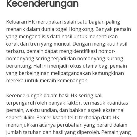
Kecenderungan
Keluaran HK merupakan salah satu bagian paling
menarik dalam dunia togel Hongkong. Banyak pemain
yang menganalisis data hasil untuk menentukan
corak dan tren yang muncul. Dengan mengikuti hasil
terbaru, pemain dapat mengidentifikasi nomor-
nomor yang sering terjadi dan nomor yang kurang
beruntung. Hal ini menjadi fokus utama bagi pemain
yang berkeinginan melipatgandakan kemungkinan
mereka untuk meraih kemenangan.
Kecenderungan dalam hasil HK sering kali
terpengaruh oleh banyak faktor, termasuk kuantitas
pemain, waktu undian, dan bahkan aspek eksternal
seperti iklim. Pemeriksaan teliti terhadap data HK
menunjukkan adanya perubahan yang berarti dalam
jumlah taruhan dan hasil yang diperoleh. Pemain yang