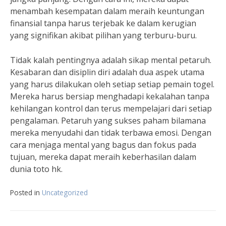
menambah kesempatan dalam meraih keuntungan
finansial tanpa harus terjebak ke dalam kerugian
yang signifikan akibat pilihan yang terburu-buru.
Tidak kalah pentingnya adalah sikap mental petaruh.
Kesabaran dan disiplin diri adalah dua aspek utama
yang harus dilakukan oleh setiap setiap pemain togel.
Mereka harus bersiap menghadapi kekalahan tanpa
kehilangan kontrol dan terus mempelajari dari setiap
pengalaman. Petaruh yang sukses paham bilamana
mereka menyudahi dan tidak terbawa emosi. Dengan
cara menjaga mental yang bagus dan fokus pada
tujuan, mereka dapat meraih keberhasilan dalam
dunia toto hk.
Posted in
Uncategorized