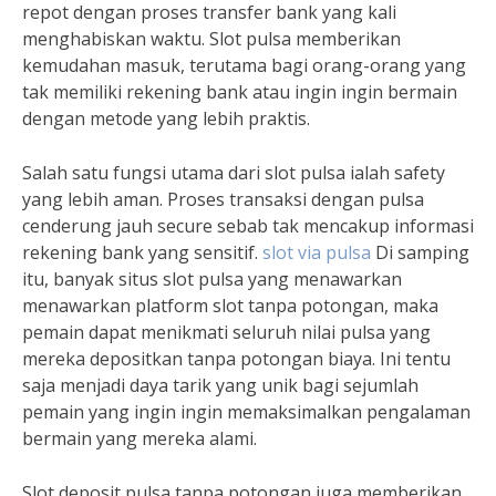
repot dengan proses transfer bank yang kali
menghabiskan waktu. Slot pulsa memberikan
kemudahan masuk, terutama bagi orang-orang yang
tak memiliki rekening bank atau ingin ingin bermain
dengan metode yang lebih praktis.
Salah satu fungsi utama dari slot pulsa ialah safety
yang lebih aman. Proses transaksi dengan pulsa
cenderung jauh secure sebab tak mencakup informasi
rekening bank yang sensitif.
slot via pulsa
Di samping
itu, banyak situs slot pulsa yang menawarkan
menawarkan platform slot tanpa potongan, maka
pemain dapat menikmati seluruh nilai pulsa yang
mereka depositkan tanpa potongan biaya. Ini tentu
saja menjadi daya tarik yang unik bagi sejumlah
pemain yang ingin ingin memaksimalkan pengalaman
bermain yang mereka alami.
Slot deposit pulsa tanpa potongan juga memberikan